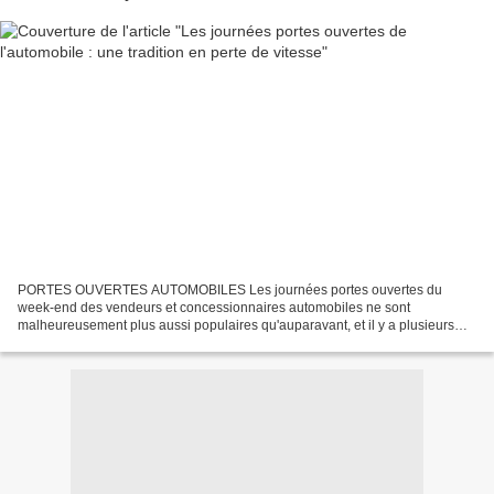
discount mandataire. Vitrolles discount auto mandataire automobile, Lyon's
automobiles mandataire, marque N°1 DISCOUNT AUTO vous propose des
remises conséquentes sur votre voiture d'occasion récente et neuve, voiture
électrique. + de 800 véhicules en stock et immédiatement disponibles.
Lyon's automobiles Votre voiture au meilleur prix ! Votre Mandataire en
Autodiscount sur Décines (69) et Nice (06) ! Nous sommes N1 DU
DISCOUNT AUTOMOBILE ! Lyon's automobiles votre mandataire a prix
discount ! Forum automobile Avis Blog
PORTES OUVERTES AUTOMOBILES Les journées portes ouvertes du
week-end des vendeurs et concessionnaires automobiles ne sont
malheureusement plus aussi populaires qu'auparavant, et il y a plusieurs
raisons à cela. Tout d'abord, les consommateurs peuvent...