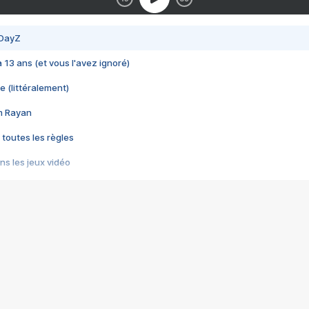
 DayZ
 a 13 ans (et vous l'avez ignoré)
e (littéralement)
im Rayan
 toutes les règles
s les jeux vidéo
us choquant de Rockstar ? - Le scandale BULLY
e plus moche de Steam
du RÊVE tourne au CAUCHEMAR
pendant 8 heures
it… à tort