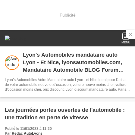
Publicité
MENU
Lyon's Automobiles mandataire auto
Lyon - Et Nice, lyonsautomobiles.com,
Mandataire Automobile BLOG Forum
Avis
Lyon’s Automobiles Votre Mandataire auto Lyon - et Nice ideal pour l'achat
de votre automobile neuve et d'occasion, voiture neuve moins cher, voiture
d'occasion moins cher, prix discount, Lyon discount mandataire auto, Paris
discount auto mandataire, Marseille discount auto mandataire, Nice discount
automobiles mandataire, Toulouse discount automobile mandataire, beynost
discount auto mandataire, Chambery discount automobile mandataire,
Annecy discount auto mandataire automobile, Bourg en bresse discount
Les journées portes ouvertes de l'automobile :
autos mandataire, Clermont ferrand discount automobile mandataire, Nantes
une tradition en perte de vitesse
autodiscount mandataire automobile, Bordeaux discount automobile
mandataire, Valence autodiscount mandataire, Montelimard discount
automobile mandataire, Saint etienne discount auto mandataire automobile,
Publié le 11/01/2023 à 11:20
Chanas discount autos mandataire automobile, Aix en provence auto
Par
Redac AutoLyons