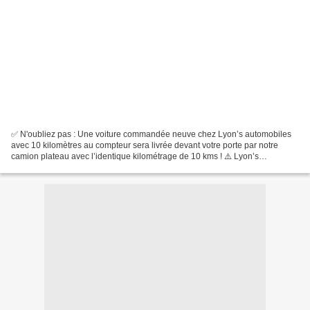
✅ N'oubliez pas : Une voiture commandée neuve chez Lyon’s automobiles
avec 10 kilomètres au compteur sera livrée devant votre porte par notre
camion plateau avec l’identique kilométrage de 10 kms ! ⚠️ Lyon’s
automobiles ne propose pas de livraison par...