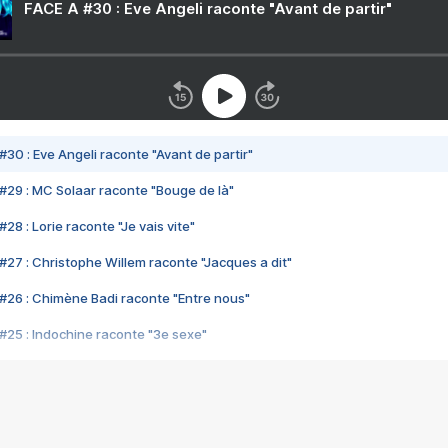
FACE A #30 : Eve Angeli raconte "Avant de partir"
#30 : Eve Angeli raconte "Avant de partir"
#29 : MC Solaar raconte "Bouge de là"
28 : Lorie raconte "Je vais vite"
#27 : Christophe Willem raconte "Jacques a dit"
#26 : Chimène Badi raconte "Entre nous"
#25 : Indochine raconte "3e sexe"
#24 : Zaho raconte "C'est chelou"
#23 : Patrick Bruel raconte "Au café des délices"
#22 : Kyo raconte "Le chemin"