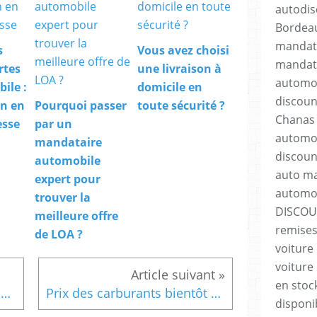
autodis
Bordeau
mandata
s
Vous avez choisi
mandata
rtes
une livraison à
automob
ile :
domicile en
discoun
on en
Pourquoi passer
toute sécurité ?
Chanas 
esse
par un
automob
mandataire
discoun
automobile
auto ma
expert pour
automo
trouver la
DISCOU
meilleure offre
remises
de LOA ?
voiture
voiture 
en stoc
Vous avez choisi une livraison à domicile en toute sécurité ?
Prix des carburants bientôt à 2 euros le litre ?
disponi