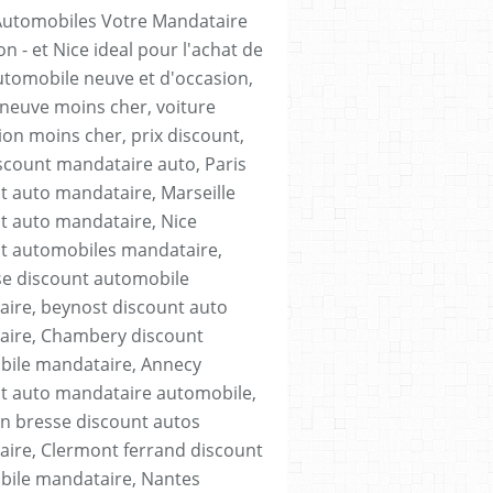
Automobiles Votre Mandataire
n - et Nice ideal pour l'achat de
utomobile neuve et d'occasion,
 neuve moins cher, voiture
ion moins cher, prix discount,
scount mandataire auto, Paris
t auto mandataire, Marseille
t auto mandataire, Nice
t automobiles mandataire,
e discount automobile
ire, beynost discount auto
ire, Chambery discount
ile mandataire, Annecy
t auto mandataire automobile,
n bresse discount autos
ire, Clermont ferrand discount
ile mandataire, Nantes