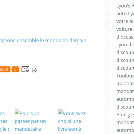
Lyon’s 
auto Lyo
votre a
voiture
d'occas
Lyon di
discoun
discoun
discoun
epost
0
Toulous
mandata
mandata
automob
discoun
Bourg e
mandata
automob