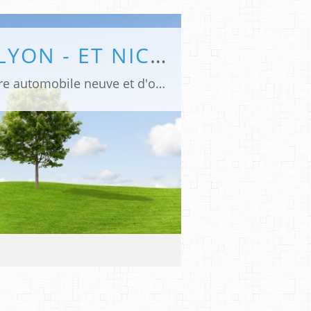
LYON'S AUTOMOBILES MANDATAIRE AUTO LYON - ET NICE, LYONSAUTOMOBILES.COM, MANDATAIRE AUTOMOBILE BLOG FORUM AVIS
Lyon’s Automobiles Votre Mandataire auto Lyon - et Nice ideal pour l'achat de votre automobile neuve et d'occasion, voiture neuve moins cher, voiture d'occasion moins cher, prix discount, Lyon discount mandataire auto, Paris discount auto mandataire, Marseille discount auto mandataire, Nice discount automobiles mandataire, Toulouse discount automobile mandataire, beynost discount auto mandataire, Chambery discount automobile mandataire, Annecy discount auto mandataire automobile, Bourg en bresse discount autos mandataire, Clermont ferrand discount automobile mandataire, Nantes autodiscount mandataire automobile, Bordeaux discount automobile mandataire, Valence autodiscount mandataire, Montelimard discount automobile mandataire, Saint etienne discount auto mandataire automobile, Chanas discount autos mandataire automobile, Aix en provence auto discount mandataire. Vitrolles discount auto mandataire automobile, Lyon's automobiles mandataire, marque N°1 DISCOUNT AUTO vous propose des remises conséquentes sur votre voiture d'occasion récente et neuve, voiture électrique. + de 800 véhicules en stock et immédiatement disponibles. Lyon's automobiles Votre voiture au meilleur prix ! Votre Mandataire en Autodiscount sur Décines (69) et Nice (06) ! Nous sommes N1 DU DISCOUNT AUTOMOBILE ! Lyon's automobiles votre mandataire a prix discount ! Forum automobile Avis Blog