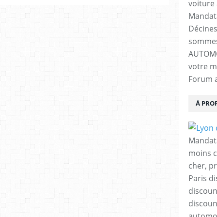
voiture 
Mandata
Décines 
sommes
AUTOMOB
votre m
Forum a
À PRO
Mandata
moins c
cher, p
Paris di
discoun
discoun
automob