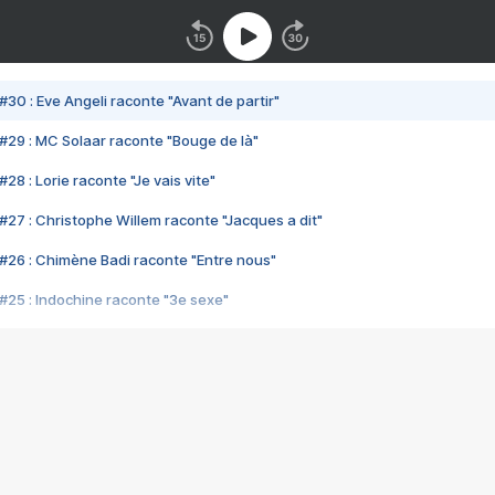
#30 : Eve Angeli raconte "Avant de partir"
#29 : MC Solaar raconte "Bouge de là"
28 : Lorie raconte "Je vais vite"
#27 : Christophe Willem raconte "Jacques a dit"
#26 : Chimène Badi raconte "Entre nous"
#25 : Indochine raconte "3e sexe"
#24 : Zaho raconte "C'est chelou"
#23 : Patrick Bruel raconte "Au café des délices"
#22 : Kyo raconte "Le chemin"
#21 : Nolwenn Leroy raconte "Cassé"